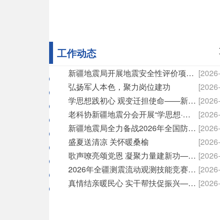
工作动态
新疆地震局开展地震安全性评价项目行政检查
[2026
弘扬军人本色，聚力岗位建功
[2026
学思想践初心 观变迁担使命——新疆地震局离退休党总支开展“学思想·看变化·助发展”专题调研
[2026
老科协新疆地震分会开展“学思想·看变化·助发展”专题调研活动
[2026
新疆地震局全力备战2026年全国防震减灾地震流动观测测项技能大赛
[2026
盛夏送清凉 关怀暖桑榆
[2026
歌声嘹亮颂党恩 凝聚力量建新功——新疆地震局参加自治区直属机关庆祝建党105周年歌咏展演
[2026
2026年全疆测震流动观测技能竞赛暨专项培训在克拉玛依市成功举办
[2026
真情结亲暖民心 实干帮扶促振兴——新疆地震局开展第二轮“民族团结一家亲”走访活动
[2026