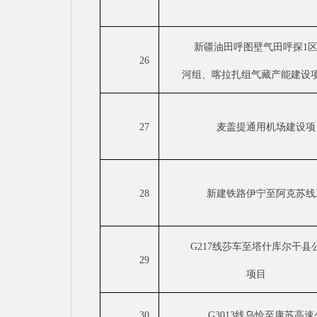
新疆油田呼图壁气田呼探
1
26
河组、喀拉扎组气藏产能建设
27
麦盖提通用机场建设项
28
新建铁路伊宁至阿克苏线
G217线莎车至塔什库尔干县
29
项目
30
G3013线乌恰至康苏高