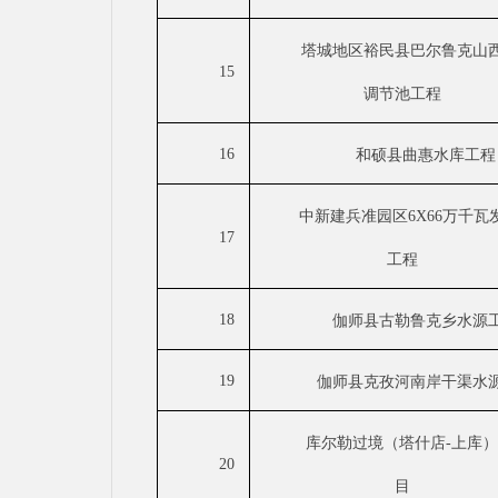
塔城地区裕民县巴尔鲁克山
15
调节池工程
16
和硕县曲惠水库工程
中新建兵准园区
6X66万千
17
工程
18
伽师县古勒鲁克乡水源
19
伽师县克孜河南岸干渠水
库尔勒过境（塔什店
-上库
20
目