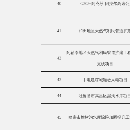
40
G3036阿克苏-阿拉尔高速
41
和田地区天然气利民管道扩
阿勒泰地区天然气利民管道扩建工
42
支线项目
43
中电建塔城额敏风电项目
44
吐鲁番市高昌区黑沟水库项
45
哈密市榆树沟水库除险加固提升工