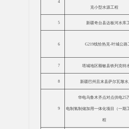
4
克小型水源工程
5
新疆奇台县达板河水库
6
G219线恰热克-叶城公路
7
塔城地区额敏县铁列克特
8
新疆巴州且末县萨尔瓦墩水
华电乌鲁木齐点对点供电
2
9
电制氢制储加用一体化项目（一期
程