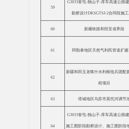
G3033奎屯-独山子-库车高速公路
59
勘察设计DKSGTSJ-2合同段施
60
新藏铁路和田至省界段
61
阿勒泰地区天然气利民管道扩建
新疆和田玉龙喀什水利枢纽兵团配
62
程项目
63
塔城地区乌苏市莫托河调节
G3033奎屯-独山子-库车高速公路
64
施工图阶段勘察设计、施工图阶段