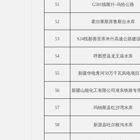
51
G581线喀什-乌恰公路
52
霍尔果斯库鲁斯台水库
53
S24线鄯善至库米什高速公路建
54
呼图壁县龙王庙水库
55
新疆华电青河
50万千瓦风电项
56
新疆山能化工有限公司准东铁路专
57
玛纳斯县红沙湾水库
58
新源县吐尔根沟水库