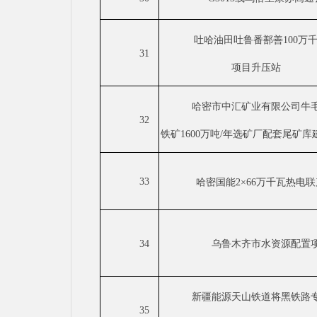
吐哈油田吐鲁番鄯善
100万
31
项目升压站
哈密市中汇矿业有限公司牛
32
铁矿
1600万吨/年选矿厂配套尾矿
33
哈密国能
2×66万千瓦热电
34
乌鲁木齐市水资源配置
新疆能源天山铁道将黑铁路
35