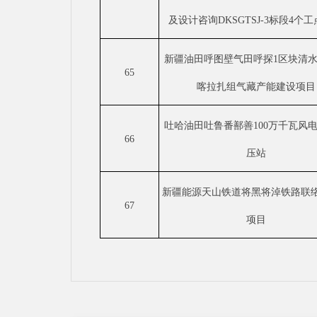
及设计咨询DKSGTSJ-3标段4个
新疆油田呼图壁气田呼探
1区块清
65
喀拉扎组气藏产能建设项目
吐哈油田吐鲁番鄯善
100万千瓦风
66
压站
新疆能源天山铁道将黑将淖铁路联
67
项目