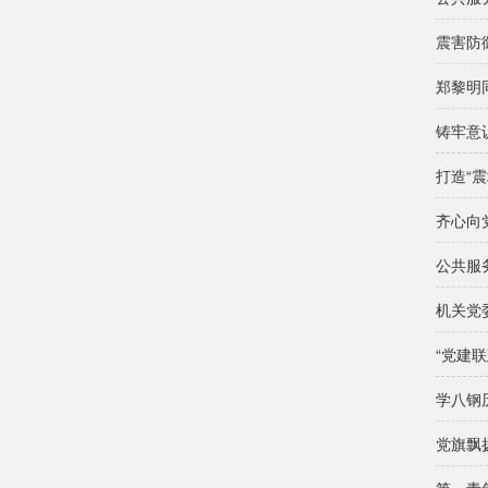
震害防
郑黎明
铸牢意
打造“
齐心向
公共服
“党建
学八钢