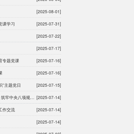
[2025-08-01]
党课学习
[2025-07-31]
[2025-07-22]
[2025-07-17]
育专题党课
[2025-07-16]
课
[2025-07-16]
识”主题党日
[2025-07-15]
公共服务处（法规处）党支部与新疆气象服务中心党支部联合开展“强党风转作风 筑牢中央八项规定堤坝”主题党日
[2025-07-14]
工作交流
[2025-07-14]
[2025-07-14]