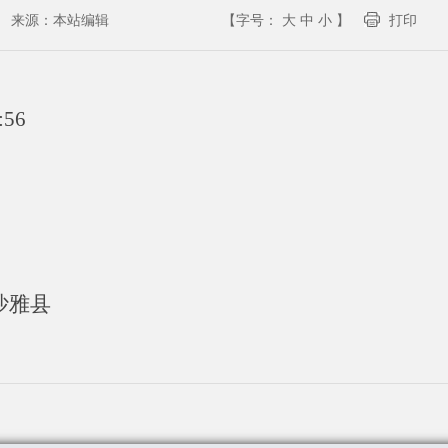
来源：
本站编辑
【字号：
大
中
小
】
打印
:56
沙雅县