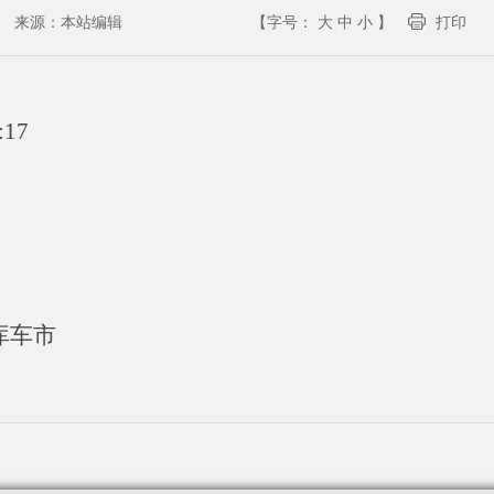
来源：
本站编辑
【字号：
大
中
小
】
打印
:17
库车市