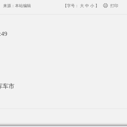
来源：
本站编辑
【字号：
大
中
小
】
打印
:49
库车市