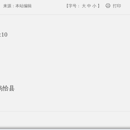
来源：
本站编辑
【字号：
大
中
小
】
打印
:10
乌恰县