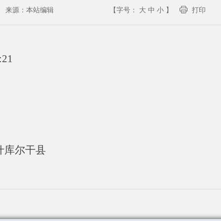
来源：
本站编辑
【字号：
大
中
小
】
打印
:21
什库尔干县