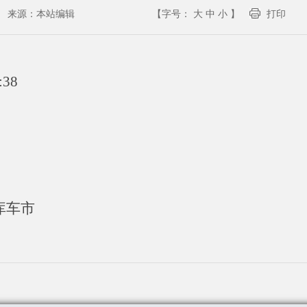
来源：
本站编辑
【字号：
大
中
小
】
打印
:38
库车市