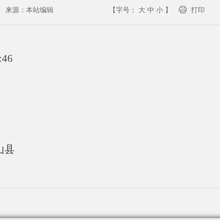
来源：
本站编辑
【字号：
大
中
小
】
打印
:46
山县