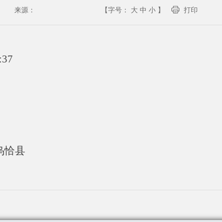
来源：
【字号：
大
中
小
】
打印
:37
乌恰县