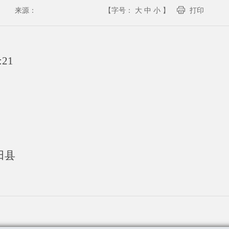
来源：
【字号：
大
中
小
】
打印
:21
田县