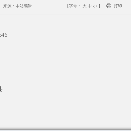
来源：
本站编辑
【字号：
大
中
小
】
打印
:46
县