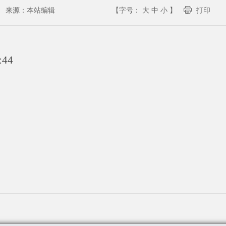
来源：
本站编辑
【字号：
大
中
小
】
打印
:44