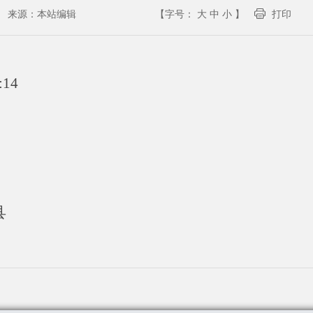
来源：
本站编辑
【字号：
大
中
小
】
打印
:14
县