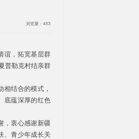
浏览量：
453
情谊，拓宽基层群
镇夏普勒克村结亲群
动相结合的模式，
、底蕴深厚的红色
谢，衷心感谢新疆
扶、青少年成长关