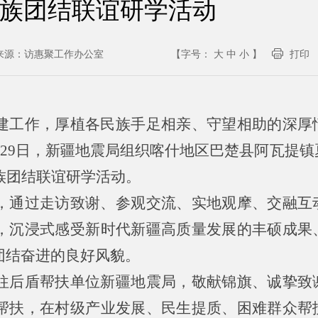
族团结联谊研学活动
来源：
访惠聚工作办公室
【字号：
大
中
小
】
打印
建工作，厚植各民族手足相亲、守望相助的深厚
至29日，新疆地震局组织喀什地区巴楚县阿瓦提
族团结联谊研学活动。
，通过走访致谢、参观交流、实地观摩、交融互
，沉浸式感受新时代新疆高质量发展的丰硕成果
团结奋进的良好风貌。
往后盾帮扶单位新疆地震局，敬献锦旗、诚挚致
帮扶，在村级产业发展、民生提质、困难群众帮