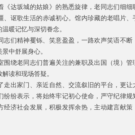
着《达坂城的姑娘》的熟悉旋律，老同志们细细
疆、讴歌生活的赤诚初心。馆内珍藏的老唱片、
的温暖记忆与深切眷念。
同志们精神矍铄、笑意盈盈，一路欢声笑语不断
美景中舒展身心。
室围绕老同志们普遍关注的兼职及出国（境）管
致解读和现场答疑。
了走出家门、亲近自然、交流叙旧的平台，更让
们纷纷表示，将始终牢记初心使命，严守纪律规
方经济社会发展，积极发挥余热，主动建言献策