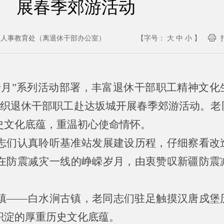
展春季郊游活动
：
人事教育处（离退休干部办公室）
【字号：
大
中
小
】
老月”系列活动部署，丰富退休干部职工精神文化
组织退休干部职工赴达坂城开展春季郊游活动。老
史文化底蕴，重温初心使命情怀。
志们认真聆听基准站发展建设历程，仔细察看改
在防震减灾一线的峥嵘岁月，由衷赞叹新疆防震
镇——白水涧古镇，老同志们驻足触摸汉唐戍堡
积淀的厚重历史文化底蕴。