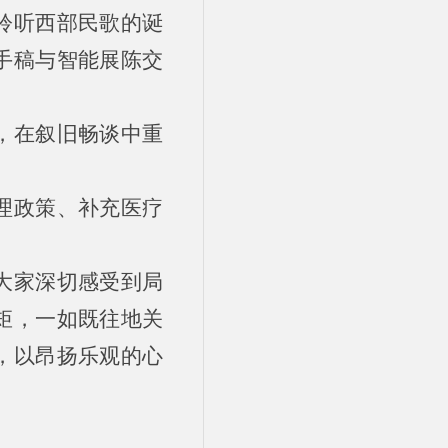
聆听西部民歌的诞
手稿与智能展陈交
，在叙旧畅谈中重
理政策、补充医疗
大家深切感受到局
矩，一如既往地关
，以昂扬乐观的心