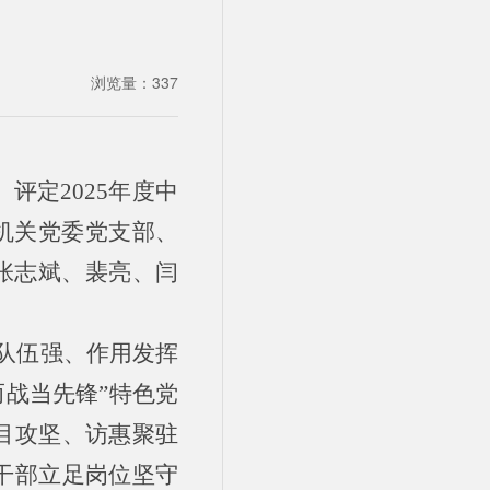
浏览量：
337
评定2025年度中
机关党委党支部、
张志斌、裴亮、闫
员队伍强、作用发挥
战当先锋”特色党
目攻坚、访惠聚驻
干部立足岗位坚守