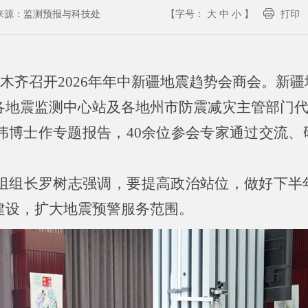
来源：
监测预报与科技处
【字号：
大
中
小
】
打印
鲁木齐召开2026年年中新疆地震趋势会商会。新
各地震监测中心站及各地州市防震减灾主管部门
伟博士作专题报告，40余位参会专家通过交流、
组组长罗树志强调，要提高政治站位，做好下半
建设，扩大地震预警服务范围。