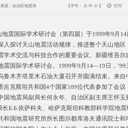
来源：
自治区地震局
【字号：
大
中
小
】
打印
99天山地震国际学术研讨会（第四届）于1999年9月
深入探讨天山地震活动规律，推进整个天山地区
震学术交流与科技合作的重要会议。新疆维吾尔
国际学术研讨会。1999年9月14—19日，’9
乌鲁木齐塔里木石油大厦召开并圆满结束。来自
吉克斯坦共和国4个国家109位代表参加了会议
中国地震局副局长何永年、自治区副主席王怀玉
长Б.Б.依萨科夫、哈萨克斯坦科教部科学院地
共和国地震研究所所长图尔都库洛夫通讯院士和