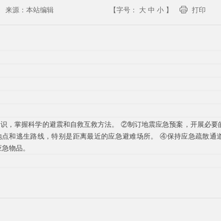
来源：
本站编辑
【字号：
大
中
小
】
打印
识，掌握科学的避震和自救互救方法。 ②制订地震应急预案，开展必要
地点和逃生路线，特别是距离最近的应急避难场所。 ④保持应急疏散通
应急物品。