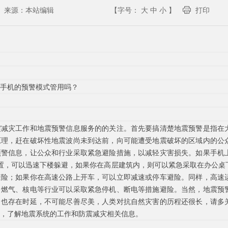
来源：
本站编辑
【字号：
大
中
小
】
打印
手机的预警模式管用吗？
震减灾工作和地震预警信息服务的的关注。首先要搞清楚地震预警是指在
原理，赶在破坏性地震波尚未到达前，向可能遭受地震破坏的区域内的公
预警信息，让公众和行业采取紧急避险措施，以减轻灾害损失。如果手机
置，可以迅速下楼躲避，如果你在高层建筑内，则可以紧急采取在办公桌
避险；如果你在高速公路上开车，可以立即减速或停车避险。同样，高速
、燃气、核电等行业可以采取紧急停机、断电等措施避险。当然，地震预
，也存在时延，不可能尽善尽美，人类对抗自然灾害的历程还很长，请多
，了解地震系统的工作和防震减灾相关信息。