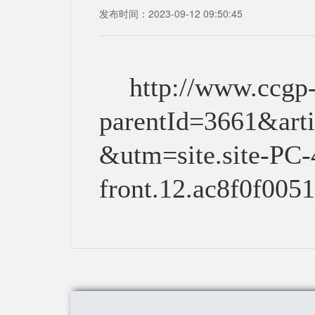
发布时间：2023-09-12 09:50:45
http://www.ccgp-x
parentId=3661&ar
&utm=site.site-PC
front.12.ac8f0f00