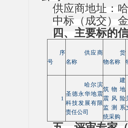
供应商地址：
中标（成交）
四、主要标的
序
供应商
货
号
名称
物名称
建
哈尔滨
筑物地
圣德永华地震
1
震风险
科技发展有限
监测系
责任公司
统采购
五、评审专家